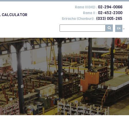
02-294-0066
Rama III(HQ) :
02-452-2300
Rama II :
L CALCULATOR
(033) 005-265
Sriracha (Chonburi) :
EN