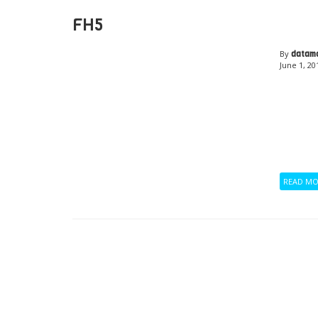
FH5
By
datam
June 1, 20
READ M