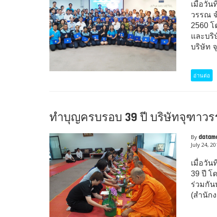
เมื่อวั
วรรณ จ
2560 โ
และบริษ
บริษัท 
อ่านต่อ
ทำบุญครบรอบ 39 ปี บริษัทจุฑาว
By
datam
July 24, 2
เมื่อวั
39 ปี โ
ร่วมกั
(สำนัก