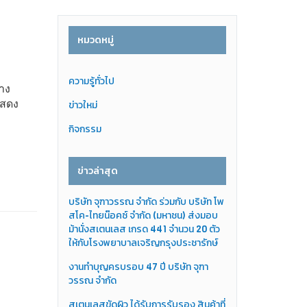
หมวดหมู่
ความรู้ทั่วไป
ทาง
แสดง
ข่าวใหม่
กิจกรรม
ข่าวล่าสุด
บริษัท จุฑาวรรณ จำกัด ร่วมกับ บริษัท โพ
สโค-ไทยน๊อคซ์ จำกัด (มหาชน) ส่งมอบ
ม้านั่งสเตนเลส เกรด 441 จำนวน 20 ตัว
ให้กับโรงพยาบาลเจริญกรุงประชารักษ์
งานทำบุญครบรอบ 47 ปี บริษัท จุฑา
วรรณ จำกัด
สเตนเลสขัดผิว ได้รับการรับรอง สินค้าที่