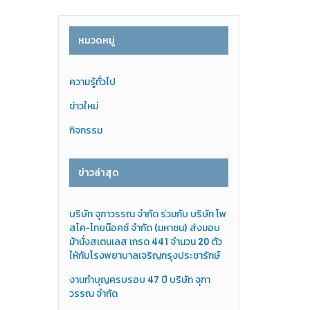
หมวดหมู่
ความรู้ทั่วไป
ข่าวใหม่
กิจกรรม
ข่าวล่าสุด
บริษัท จุฑาวรรณ จำกัด ร่วมกับ บริษัท โพ
สโค-ไทยน๊อคซ์ จำกัด (มหาชน) ส่งมอบ
ม้านั่งสเตนเลส เกรด 441 จำนวน 20 ตัว
ให้กับโรงพยาบาลเจริญกรุงประชารักษ์
งานทำบุญครบรอบ 47 ปี บริษัท จุฑา
วรรณ จำกัด