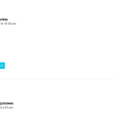
onkey
016 10:50 am
ORE
_juthawan
16 5:47 am