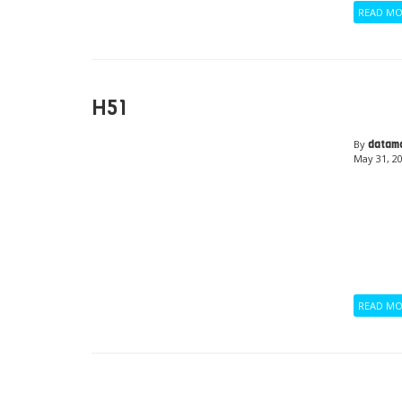
READ M
H51
By
datam
May 31, 2
READ M