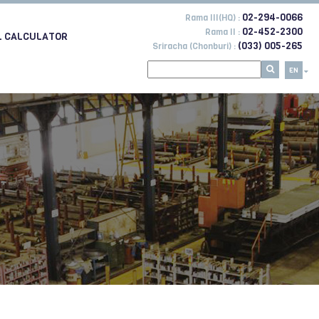
02-294-0066
Rama III(HQ) :
02-452-2300
Rama II :
L CALCULATOR
(033) 005-265
Sriracha (Chonburi) :
EN