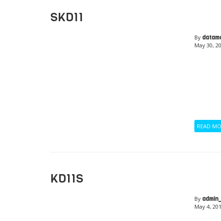
SKD11
By
datam
May 30, 2
READ M
KD11S
By
admin
May 4, 20