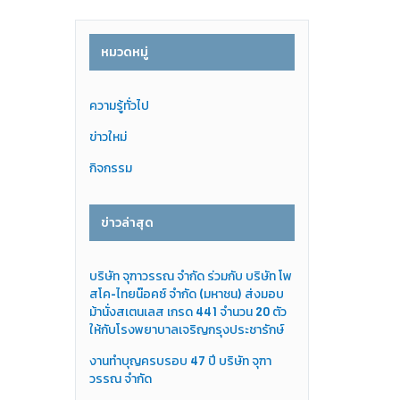
หมวดหมู่
ความรู้ทั่วไป
ข่าวใหม่
กิจกรรม
ข่าวล่าสุด
บริษัท จุฑาวรรณ จำกัด ร่วมกับ บริษัท โพ
สโค-ไทยน๊อคซ์ จำกัด (มหาชน) ส่งมอบ
ม้านั่งสเตนเลส เกรด 441 จำนวน 20 ตัว
ให้กับโรงพยาบาลเจริญกรุงประชารักษ์
งานทำบุญครบรอบ 47 ปี บริษัท จุฑา
วรรณ จำกัด